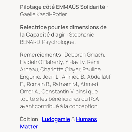
Pilotage côté EMMAÜS Solidarité
:
Gaëlle Kasdi-Potier
Relectrice pour les dimensions de
la Capacité d’agir
: Stéphanie
BÉNARD, Psychologue.
Remerciements
: Déborah Gmach,
Haideh O’Flaherty, Yi-lay Ly, Rémi
Arbeau, Charlotte Clayer, Pauline
Engome, Jean L., Ahmed B., Abdellatif
E., Romain B., Ratnam M., Ahmed
Omer A., Constantin V. ainsi que
tou·te·s les bénéficiaires du RSA
ayant contribué à la conception.
Édition
:
Ludogamie
&
Humans
Matter