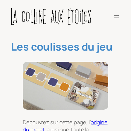
Aller
au
contenu
Les coulisses du jeu
Découvrez sur cette page, l’
origine
du projet
, ainsi que toute la